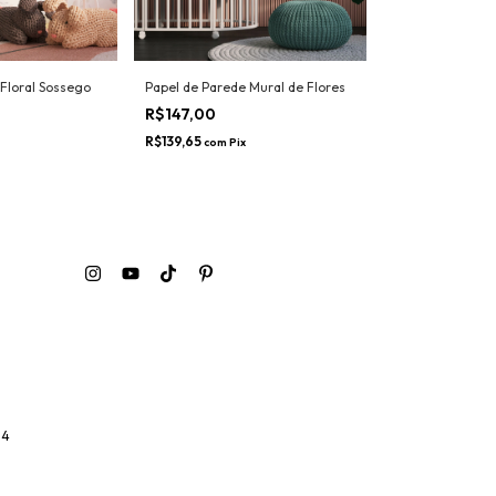
Floral Sossego
Papel de Parede Mural de Flores
Papel de Parede
R$147,00
R$147,00
R$139,65
R$139,65
com
Pix
com
Pix
04