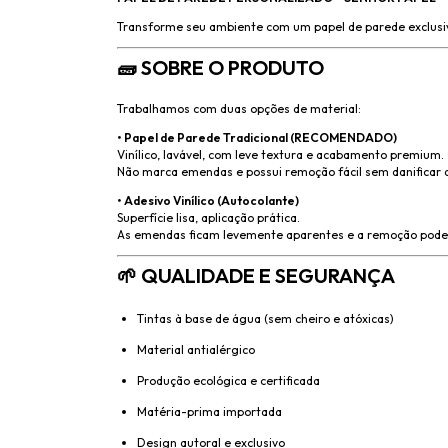
Transforme seu ambiente com um papel de parede exclusiv
🧱 SOBRE O PRODUTO
Trabalhamos com duas opções de material:
• Papel de Parede Tradicional (RECOMENDADO)
Vinílico, lavável, com leve textura e acabamento premium.
Não marca emendas e possui remoção fácil sem danificar a
• Adesivo Vinílico (Autocolante)
Superfície lisa, aplicação prática.
As emendas ficam levemente aparentes e a remoção pode d
🌱 QUALIDADE E SEGURANÇA
Tintas à base de água (sem cheiro e atóxicas)
Material antialérgico
Produção ecológica e certificada
Matéria-prima importada
Design autoral e exclusivo