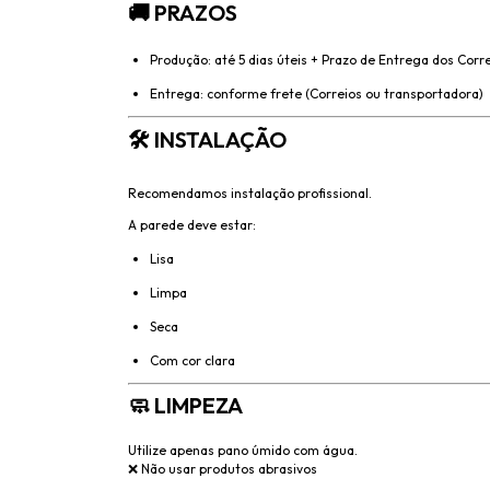
🚚 PRAZOS
Produção: até 5 dias úteis + Prazo de Entrega dos Corr
Entrega: conforme frete (Correios ou transportadora)
🛠️ INSTALAÇÃO
Recomendamos instalação profissional.
A parede deve estar:
Lisa
Limpa
Seca
Com cor clara
🧼 LIMPEZA
Utilize apenas pano úmido com água.
❌ Não usar produtos abrasivos