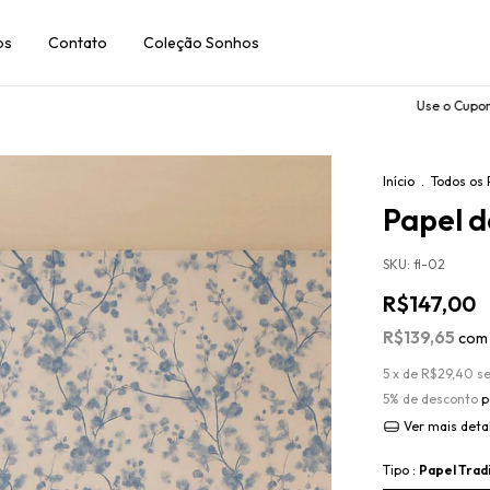
os
Contato
Coleção Sonhos
Use o Cupom: PRIME
Início
.
Todos os 
Papel d
SKU:
fl-02
R$147,00
R$139,65
com
5
x de
R$29,40
s
5% de desconto
p
Ver mais deta
Tipo :
Papel Trad