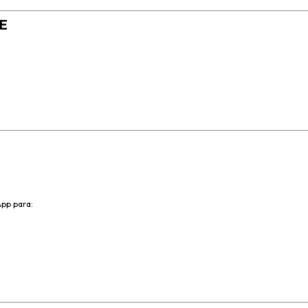
E
pp para: