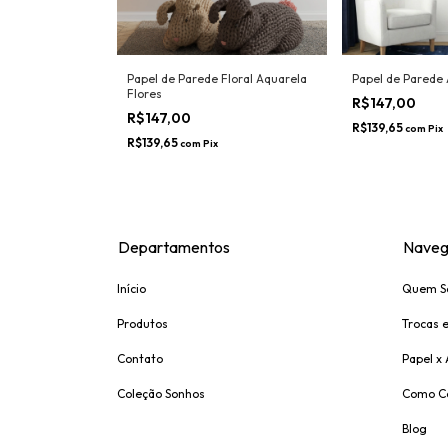
Varal dos
Papel de Parede Floral Aquarela
Papel de Parede
Flores
R$147,00
R$147,00
R$139,65
com
Pix
R$139,65
com
Pix
Departamentos
Naveg
Início
Quem S
Produtos
Trocas 
Contato
Papel x
Coleção Sonhos
Como C
Blog