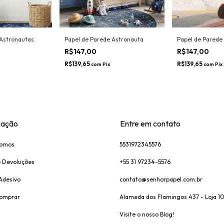
 Astronautas
Papel de Parede Astronauta
Papel de Parede 
R$147,00
R$147,00
R$139,65
R$139,65
com
Pix
com
Pix
ação
Entre em contato
omos
5531972345576
e Devoluções
+55 31 97234-5576
 Adesivo
contato@senhorpapel.com.br
omprar
Alameda dos Flamingos 437 - Loja 1
Visite o nosso Blog!