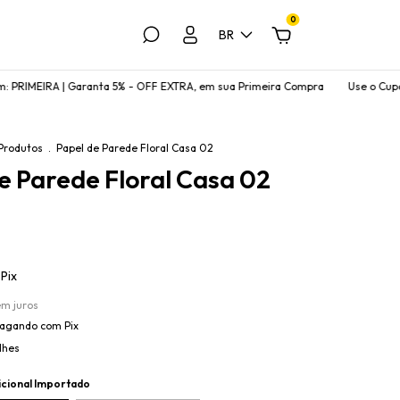
0
BR
IRA | Garanta 5% - OFF EXTRA, em sua Primeira Compra
Use o Cupom: PRIM
Produtos
.
Papel de Parede Floral Casa 02
e Parede Floral Casa 02
Pix
em juros
agando com Pix
lhes
icional Importado