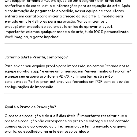
whatsapp informando ?Quero ajuda de um designer? e informe sua
preferência de cores, estilo e informações para adequação da arte. Após
a confirmação de pagamento do pedido, nossa equipe de consultores
entrará em contato para iniciar a criação da sua arte. O modelo será
enviado em até 48 horas para aprovação. Nunca iniciamos a
produção/impressão do seu produto antes de aprovar o layout.
Importante: criamos qualquer modelo de arte, tudo 100% personalizado.
Você imagina, a gente imprime!
Já tenho a Arte Pronta, como faço?
Para enviar seu arquivo pronto para impressão, no campo ?chame nossa
equipe no whatsapp? e envie uma mensagem ?enviar minha arte pronta?
e anexe seu arquivo pronto em PDF/X1-a. Importante: só serão
consideradas ?artes prontas? arquivos fechados em PDF com as devidas
configurações de impressão.
Qual é o Prazo de Produção?
O prazo de produção é de 4 a 5 dias úteis. É importante ressaltar que o
prazo de produção não corresponde ao prazo de entrega e será contado
apenas após a aprovação da arte, mesmo que tenha enviado o arquivo
pronto, ou escolhido uma arte de nosso catálogo.