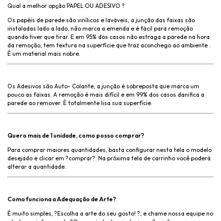
Qual a melhor opção PAPEL OU ADESIVO ?
Os papéis de parede são vinílicos e laváveis, a junção das faixas são
instaladas lado a lado, não marca a emenda e é fácil para remoção
quando tiver que tirar. E em 95% dos casos não estraga a parede na hora
da remoção, tem textura na superfície que traz aconchego ao ambiente .
É um material mais nobre.
Os Adesivos são Auto- Colante, a junção é sobreposta que marca um
pouco as faixas. A remoção é mais difícil e em 99% dos casos danifica a
parede ao remover. É totalmente lisa sua superfície.
Quero mais de 1 unidade, como posso comprar?
Para comprar maiores quantidades, basta configurar nesta tela o modelo
desejado e clicar em ?comprar?. Na próxima tela de carrinho você poderá
alterar a quantidade.
Como funciona a Adequação de Arte?
É muito simples, ?Escolha a arte do seu gosto! ?, e chame nossa equipe no