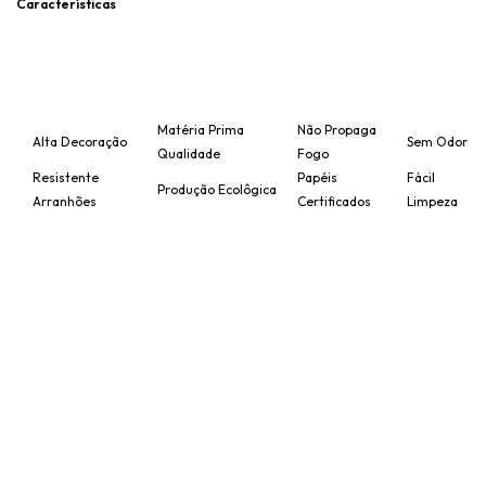
Características
Matéria Prima
Não Propaga
Alta Decoração
Sem Odor
Qualidade
Fogo
Resistente
Papéis
Fácil
Produção Ecolôgica
Arranhões
Certificados
Limpeza