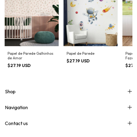
Papel de Parede Galhinhos
Papel de Parede
Papel 
de Amor
Fazen
$27.19 USD
$27.19 USD
$27.
Shop
Navigation
Contact us