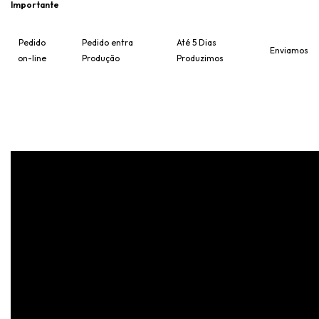
Importante
Pedido
Pedido entra
Até 5 Dias
Enviamos
on-line
Produção
Produzimos