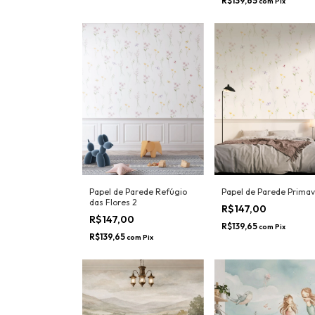
R$147,00
R$139,65
com
Pix
R$139,65
com
Pix
Papel de Parede Refúgio
Papel de Parede Prima
das Flores 2
R$147,00
R$147,00
R$139,65
com
Pix
R$139,65
com
Pix