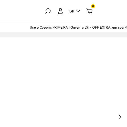
0
BR
 o Cupom: PRIMEIRA | Garanta 5% - OFF EXTRA, em sua Primeira Compra
Us