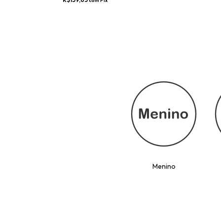
R$147,00
R$139,65
com
Pix
R$139,65
com
Pix
Menino