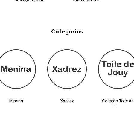
R$147,00
R$147,00
R$139,65
R$139,65
com
Pix
com
Pix
Categorias
Menina
Xadrez
Coleção Toile de
Jouy