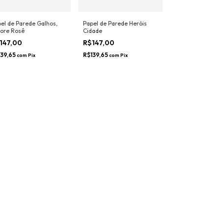
el de Parede Galhos,
Papel de Parede Heróis
ore Rosê
Cidade
147,00
R$147,00
139,65
R$139,65
com
Pix
com
Pix