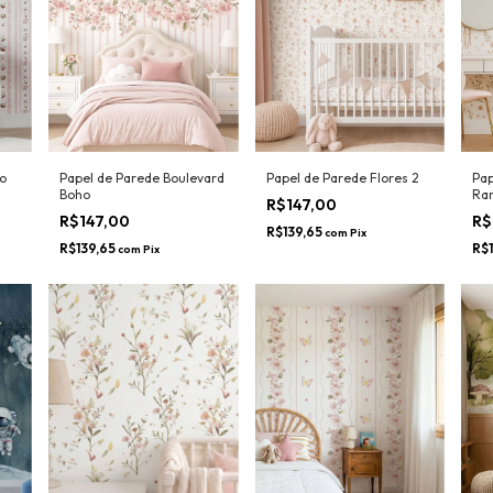
o
Papel de Parede Boulevard
Papel de Parede Flores 2
Pap
Boho
Ra
R$147,00
R$147,00
R$
R$139,65
com
Pix
R$139,65
R$
com
Pix