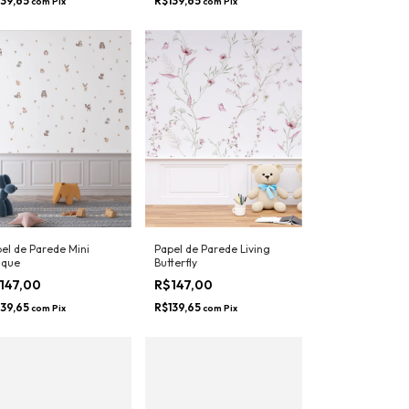
147,00
R$147,00
139,65
R$139,65
com
Pix
com
Pix
el de Parede Mini
Papel de Parede Living
sque
Butterfly
147,00
R$147,00
139,65
R$139,65
com
Pix
com
Pix