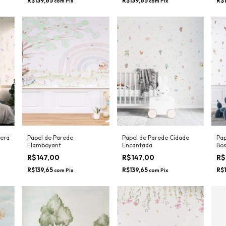
R$147,00
R$147,00
R$
R$139,65
R$139,65
R$
com
Pix
com
Pix
vera
Papel de Parede
Papel de Parede Cidade
Pap
Flamboyant
Encantada
Bo
R$147,00
R$147,00
R$
R$139,65
R$139,65
R$
com
Pix
com
Pix