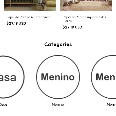
Papel de Parede A Fazendinha
Papel de Parede Aquerela das
Flores
$27.19 USD
$27.19 USD
Categories
Casa
Menino
Meni