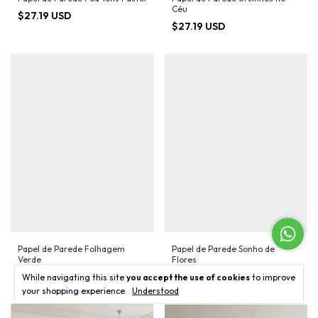
Céu
$27.19 USD
$27.19 USD
Papel de Parede Folhagem
Papel de Parede Sonho de
Verde
Flores
$27.19 USD
$27.19 USD
While navigating this site
you accept the use of cookies
to improve
your shopping experience.
Understood